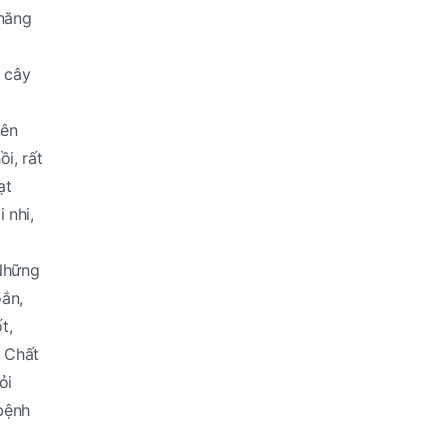
 năng
 cây
yên
i, rất
ạt
 nhi,
 Những
oắn,
t,
à Chất
ỏi
 bệnh