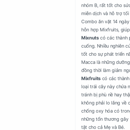
nhóm B, rất tốt cho sứ
miễn dịch và hỗ trợ tối
Combo ăn vặt 14 ngày 
hỗn hợp Mixfruits, gi
Mixnuts
có các thành 
cuống. Nhiều nghiên cứ
tốt cho sự phát triển 
Macca là những dưỡng c
đồng thời làm giảm ngu
Mixfruits
có các thành 
loại trái cây này chứa
tránh bị phù nề hay thậ
không phải lo lắng về 
chống oxy hóa có trong
những tổn thương gây r
tật cho cả Mẹ và Bé.