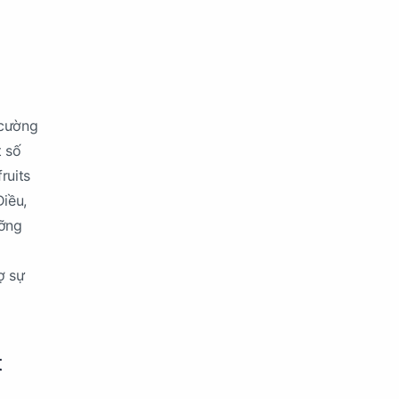
 cường
t số
ruits
Điều,
ưỡng
ợ sự
t