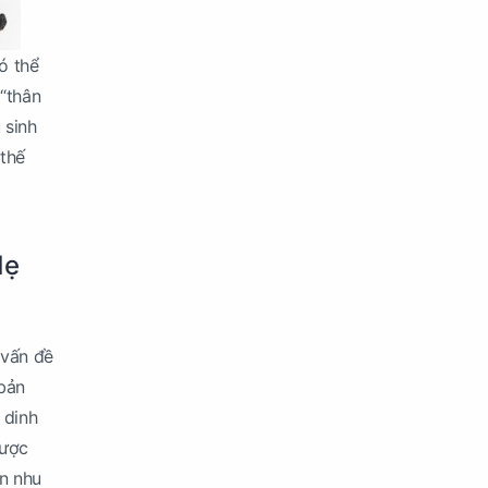
ó thể
 “thân
 sinh
 thế
Mẹ
 vấn đề
“bản
 dinh
được
ẫn nhu