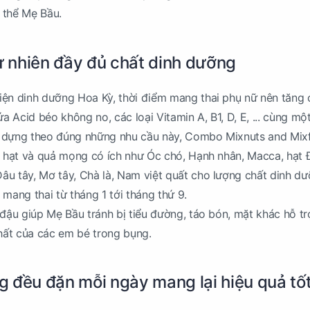
 thể Mẹ Bầu.
tự nhiên đầy đủ chất dinh dưỡng
iện dinh dưỡng Hoa Kỳ, thời điểm mang thai phụ nữ nên tăng
 Acid béo không no, các loại Vitamin A, B1, D, E, ... cùng mộ
 dựng theo đúng những nhu cầu này, Combo Mixnuts and Mixf
i hạt và quả mọng có ích như Óc chó, Hạnh nhân, Macca, hạt 
u tây, Mơ tây, Chà là, Nam việt quất cho lượng chất dinh d
mang thai từ tháng 1 tới tháng thứ 9.
 đậu giúp Mẹ Bầu tránh bị tiểu đường, táo bón, mặt khác hỗ tr
nhất của các em bé trong bụng.
 đều đặn mỗi ngày mang lại hiệu quả tố