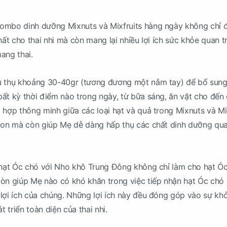
ombo dinh dưỡng Mixnuts và Mixfruits hàng ngày không chỉ
hất cho thai nhi mà còn mang lại nhiều lợi ích sức khỏe quan 
ang thai.
u thụ khoảng 30-40gr (tương đương một nắm tay) để bổ sung
ất kỳ thời điểm nào trong ngày, từ bữa sáng, ăn vặt cho đến
 hợp thông minh giữa các loại hạt và quả trong Mixnuts và Mi
ngon mà còn giúp Mẹ dễ dàng hấp thụ các chất dinh dưỡng qu
p hạt Óc chó với Nho khô Trung Đông không chỉ làm cho hạt Ó
òn giúp Mẹ nào có khó khăn trong việc tiếp nhận hạt Óc chó 
lợi ích của chúng. Những lợi ích này đều đóng góp vào sự kh
triển toàn diện của thai nhi.