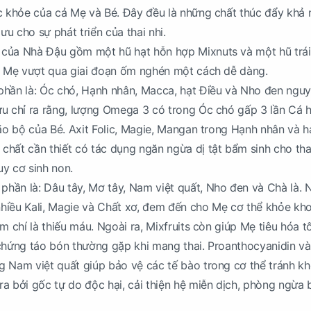
c khỏe của cả Mẹ và Bé. Đây đều là những chất thúc đẩy khả
 ưu cho sự phát triển của thai nhi.
của Nhà Đậu gồm một hũ hạt hỗn hợp Mixnuts và một hũ trái
úp Mẹ vượt qua giai đoạn ốm nghén một cách dễ dàng.
phần là: Óc chó, Hạnh nhân, Macca, hạt Điều và Nho đen ngu
u chỉ ra rằng, lượng Omega 3 có trong Óc chó gấp 3 lần Cá hồ
não bộ của Bé. Axit Folic, Magie, Mangan trong Hạnh nhân và h
hất cần thiết có tác dụng ngăn ngừa dị tật bẩm sinh cho thai
y cơ sinh non.
phần là: Dâu tây, Mơ tây, Nam việt quất, Nho đen và Chà là.
 nhiều Kali, Magie và Chất xơ, đem đến cho Mẹ cơ thể khỏe kh
m chí là thiếu máu. Ngoài ra, Mixfruits còn giúp Mẹ tiêu hóa tố
chứng táo bón thường gặp khi mang thai. Proanthocyanidin v
 Nam việt quất giúp bảo vệ các tế bào trong cơ thể tránh kh
a bởi gốc tự do độc hại, cải thiện hệ miễn dịch, phòng ngừa