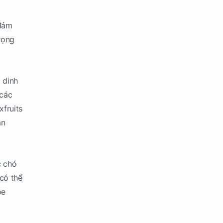
 đảm
trọng
 dinh
 các
xfruits
an
c chó
có thể
ỏe