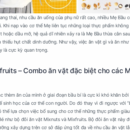
ang thai, nhu cầu ăn uống của phụ nữ rất cao, nhiều Mẹ Bầu c
i. Khi nạp vào cơ thể Mẹ liên tục những loại thực phẩm không
t hoặc dầu mỡ, hệ quả dĩ nhiên xảy ra là Mẹ Bầu thừa cân sau
n thiếu hụt chất dinh dưỡng. Như vậy, việc ăn vặt gì và ăn như
y là cực kỳ quan trọng.
fruits – Combo ăn vặt đặc biệt cho các 
c thèm ăn của mình ở giai đoạn bầu bí là cực kì khó khăn bởi
ế sinh học của cơ thể con người. Do đó thay vì đi ngược với 
ó thể lựa chọn việc bổ sung cho cơ thể những thực phẩm giàu
é như bộ đôi ăn vặt Mixnuts và Mixfruits. Bộ đôi ăn vặt này 
ỡng xây dựng trên cơ sở đáp ứng tốt đa về nhu cầu ăn vặt l