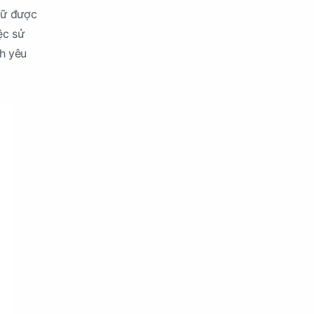
iữ được
ệc sử
nh yêu